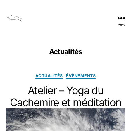
Menu
Yoga
du
Cachemire
et
Actualités
méditation
en
Ariège
Catégories
ACTUALITÉS
ÉVÈNEMENTS
Atelier – Yoga du
Cachemire et méditation