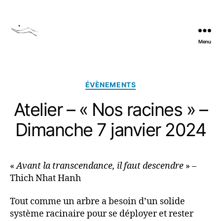
Menu
Yoga
du
Cachemire
et
Catégories
ÉVÈNEMENTS
méditation
Atelier – « Nos racines » –
en
Ariège
Dimanche 7 janvier 2024
«
Avant la transcendance, il faut descendre
» –
Thich Nhat Hanh
Tout comme un arbre a besoin d’un solide
système racinaire pour se déployer et rester